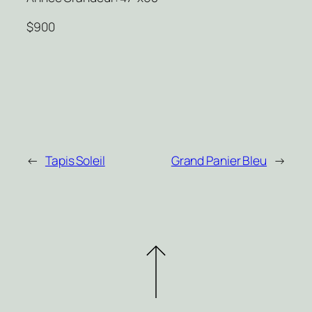
$900
←
Tapis Soleil
Grand Panier Bleu
→