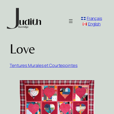
Aller
au
contenu
Français
English
Love
Tentures Murales et Courtepointes